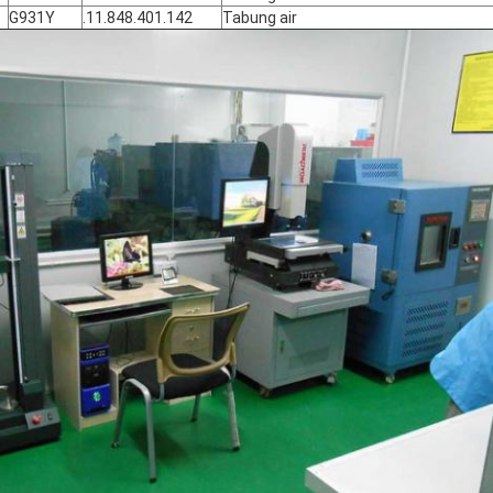
G931Y
.11.848.401.142
Tabung air