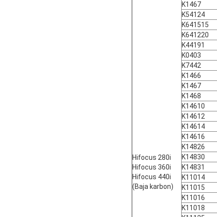
K1467
K54124
K641515
K641220
K44191
K0403
K7442
K1466
K1467
K1468
K14610
K14612
K14614
K14616
K14826
K14830
Hifocus 280i
Hifocus 360i
K14831
Hifocus 440i
K11014
(Baja karbon)
K11015
K11016
K11018