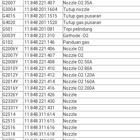
G2007
.11.848.221.407
Nozzle O2 35A
G3004
.11.848.201.1604
Tutup nozzle
G4015
.11.848.201.1515
Tutup gas pusaran
G4020
.11.848.201.1520
Tutup gas pusaran
G501
.11.848.201.081
Topi pelindung
G003Y
.11.848.221.310
Gathode -O2
G102
.11.848.221.146
Panduan gas
G2006Y
.11.848.221.406
Nozzle O2
G2007Y
.11.848.221.407
Nozzle O2
G2008Y
.11.848.221.408
Nozzle O2 50A
G2010Y
.11.848.221.410
Nozzle O2 80A
G2012Y
.11.848.221.412
Nozzle O2 120A
G2014Y
.11.848.221.414
Nozzle O2 160A
G2016Y
.11.848.221.416
Nozzle O2 200A
G2326Y
.11.848.221.426
Nozzle
G2330Y
.11.848.221.430
Nozzle
G2331Y
.11.848.221.431
Nozzle
G2514
.11.848.311.614
Nozzle
G2515
.11.848.311.615
Nozzle
G2516
.11.848.311.616
Nozzle
G2518
.11.848.311.618
Nozzle