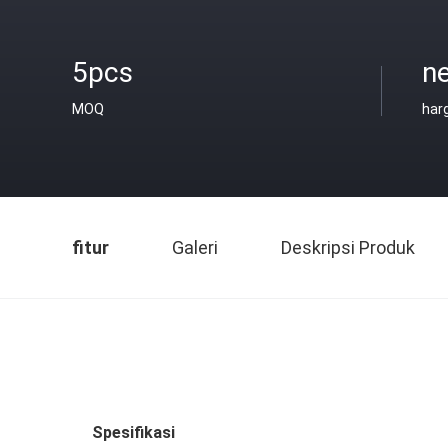
5pcs
ne
MOQ
har
fitur
Galeri
Deskripsi Produk
Spesifikasi