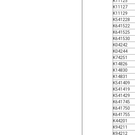
K11125
K11127
K11129
K541228
K641522
K641525
K641530
K04242
K04244
K74251
K14826
K14830
K14831
K541409
K541419
K541429
K641745
K641750
K641755
K44201
K94211
K94212