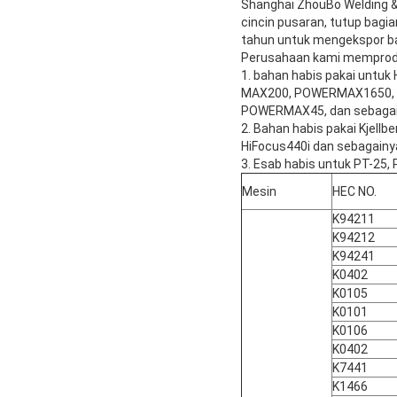
Shanghai ZhouBo Welding & 
cincin pusaran, tutup bagi
tahun untuk mengekspor ban
Perusahaan kami memprod
1. bahan habis pakai untu
MAX200, POWERMAX1650,
POWERMAX45, dan sebagai
2. Bahan habis pakai Kjellb
HiFocus440i dan sebagainy
3. Esab habis untuk PT-25,
Mesin
HEC NO.
K94211
K94212
K94241
K0402
K0105
K0101
K0106
K0402
K7441
K1466