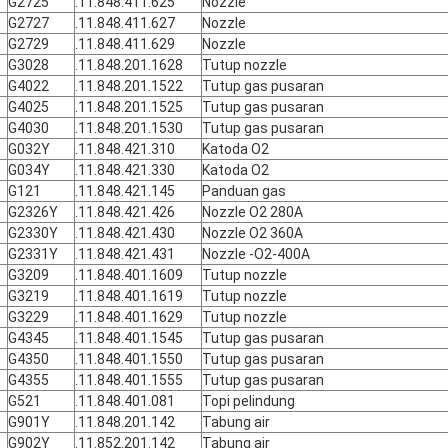
G2725
.11.848.411.625
Nozzle
G2727
.11.848.411.627
Nozzle
G2729
.11.848.411.629
Nozzle
G3028
.11.848.201.1628
Tutup nozzle
G4022
.11.848.201.1522
Tutup gas pusaran
G4025
.11.848.201.1525
Tutup gas pusaran
G4030
.11.848.201.1530
Tutup gas pusaran
G032Y
.11.848.421.310
Katoda O2
G034Y
.11.848.421.330
Katoda O2
G121
.11.848.421.145
Panduan gas
G2326Y
.11.848.421.426
Nozzle O2 280A
G2330Y
.11.848.421.430
Nozzle O2 360A
G2331Y
.11.848.421.431
Nozzle -O2-400A
G3209
.11.848.401.1609
Tutup nozzle
G3219
.11.848.401.1619
Tutup nozzle
G3229
.11.848.401.1629
Tutup nozzle
G4345
.11.848.401.1545
Tutup gas pusaran
G4350
.11.848.401.1550
Tutup gas pusaran
G4355
.11.848.401.1555
Tutup gas pusaran
G521
.11.848.401.081
Topi pelindung
G901Y
.11.848.201.142
Tabung air
G902Y
.11.852.201.142
Tabung air