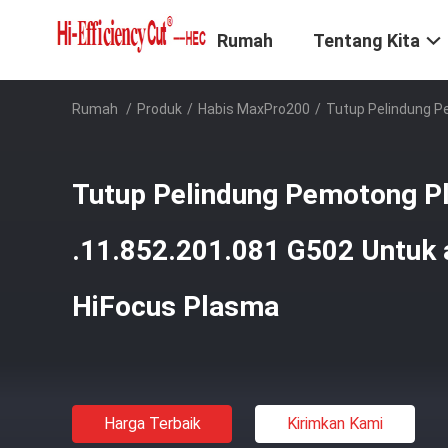
Rumah
Tentang Kita
Rumah
/
Produk
/
Habis MaxPro200
/
Tutup Pelindung P
Tutup Pelindung Pemotong P
.11.852.201.081 G502 Untuk a
HiFocus Plasma
Harga Terbaik
Kirimkan Kami