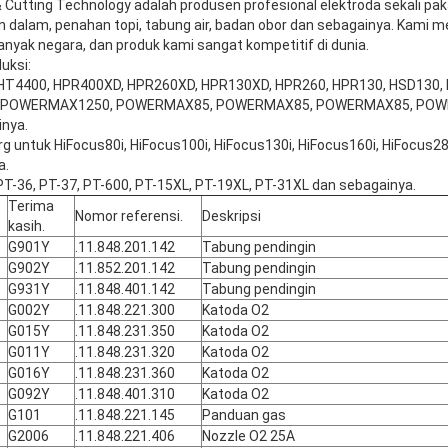
Cutting Technology adalah produsen profesional elektroda sekali pakai
an dalam, penahan topi, tabung air, badan obor dan sebagainya. Kami 
yak negara, dan produk kami sangat kompetitif di dunia.
uksi:
k HT4400, HPR400XD, HPR260XD, HPR130XD, HPR260, HPR130, HSD130,
 POWERMAX1250, POWERMAX85, POWERMAX85, POWERMAX85, POW
nya.
erg untuk HiFocus80i, HiFocus100i, HiFocus130i, HiFocus160i, HiFocus28
a.
 PT-36, PT-37, PT-600, PT-15XL, PT-19XL, PT-31XL dan sebagainya.
Terima
Nomor referensi.
Deskripsi
kasih.
G901Y
.11.848.201.142
Tabung pendingin
G902Y
.11.852.201.142
Tabung pendingin
G931Y
.11.848.401.142
Tabung pendingin
G002Y
.11.848.221.300
Katoda O2
G015Y
.11.848.231.350
Katoda O2
G011Y
.11.848.231.320
Katoda O2
G016Y
.11.848.231.360
Katoda O2
G092Y
.11.848.401.310
Katoda O2
G101
.11.848.221.145
Panduan gas
G2006
.11.848.221.406
Nozzle O2 25A