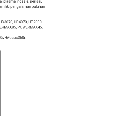
 plasma, nozzle, perisai,
memiliki pengalaman puluhan
 HD3070, HD4070, HT2000,
ERMAX85, POWERMAX45,
0i, HiFocus360i,