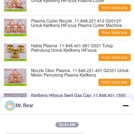
Untuk Kjellberg HiFocus Plasma Cutter
Kirim Sekarang
Plasma Cutter Nozzle .11.848.221.412 G2012Y
Untuk Kjellberg HiFocus Plasma Cutter Machine
Kirim Sekarang
Habis Plasma .11.848.401.081 G521 Tutup
Pelindung Untuk Kjellberg HiFocus
Kirim Sekarang
Nozzle Obor Plasma .11.848.221.431 G2331 Untuk
Mesin Pemotong Plasma Kjellberg
Kirim Sekarang
Kjellberg Hifocus Swril Gas Cap .11.848.401.1550
G4350 Untuk Mesin Pemotong Plasma
Mr. Bear
Kirim Sekarang
Kjellberg Hifocus Swril Gas Cap .11.848.201.1535
G4035 Untuk Mesin Pemotong Plasma Konsumabel
10:41 AM
Kirim Sekarang