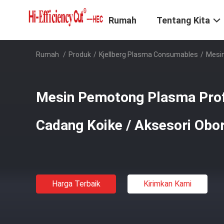
Rumah
Tentang Kita
Rumah
/
Produk
/
Kjellberg Plasma Consumables
/
Mesin
Mesin Pemotong Plasma Prof
Cadang Koike / Aksesori Obo
Harga Terbaik
Kirimkan Kami