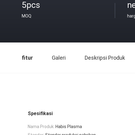
5pcs
ne
MOQ
har
fitur
Galeri
Deskripsi Produk
Spesifikasi
Nama Produk:
Habis Plasma
Standar:
Standar produksi pabrikan