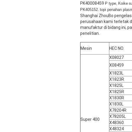
PK40008459
P type,
Koike
s
PK405152.
topi penahan pla
Shanghai ZhouBo pengelasa
perusahaan kami terletak di
manufaktur di bidang ini, pa
penelitian.
Mesin
HEC NO.
X08027
X08459
X1823L
X1823R
X1825L
X1825R
X1830R
X1830L
X78204R
X78205L
Super 400
X48360
X48324