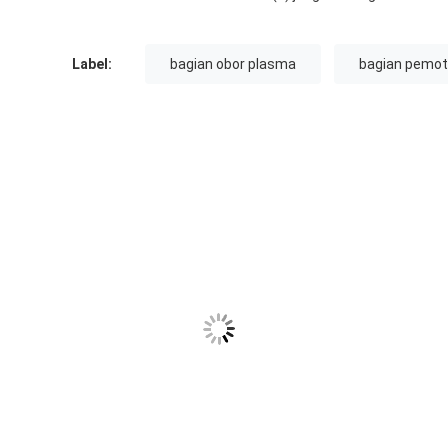
Label:
bagian obor plasma
bagian pemo