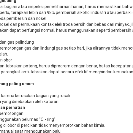
nghubung
 bagian atau inspeksi pemeliharaan harian, harus memastikan bahwa
a perlu, terapkan lebih dari 98% pembersih alkohol industri atau perba
oda pembersih dan nosel
sel dan permukaan kontak elektroda bersih dan bebas dari minyak, j
k akan dapat berfungsi normal, harus menggunakan seperti pembersih
dan gas pelindung
pemotongan gas dan lindungi gas setiap hari, jika alirannya tidak menc
lah.
an obor
an tabrakan potong, harus diprogram dengan benar, batas kecepata
al perangkat anti-tabrakan dapat secara efektif menghindari kerusaka
 yang paling umum
f karena kerusakan bagian yang rusak
a yang disebabkan oleh kotoran
an perhatian
r pemotongan
enggunakan pelumas "O - ring".
ng di obor di percikan tidak menyemprotkan bahan kimia.
 manual saat menggunakan palu.