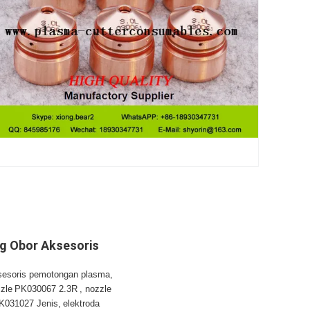
g Obor Aksesoris
sesoris pemotongan plasma,
zle
PK030067 2.3R
, nozzle
PK031027 Jenis,
elektroda