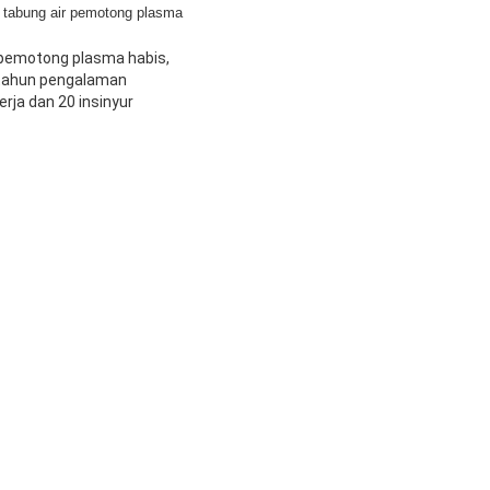
, tabung air pemotong plasma
 pemotong plasma habis,
0 tahun pengalaman
erja dan 20 insinyur