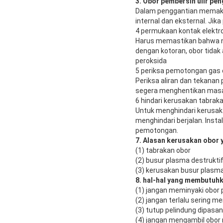
3. Obor pembersih ulir pe
Dalam penggantian memakai
internal dan eksternal. Jik
4 permukaan kontak elektr
Harus memastikan bahwa no
dengan kotoran, obor tida
peroksida
5 periksa pemotongan gas 
Periksa aliran dan tekanan 
segera menghentikan masa
6 hindari kerusakan tabrak
Untuk menghindari kerusak
menghindari berjalan. Inst
pemotongan.
7. Alasan kerusakan obor
(1) tabrakan obor
(2) busur plasma destrukti
(3) kerusakan busur plasm
8. hal-hal yang membutuhk
(1) jangan meminyaki obo
(2) jangan terlalu sering m
(3) tutup pelindung dipasa
(4) jangan mengambil obor