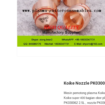
Koike Nozzle PK0300
Mesin pemotong plasma Koike 
Koike
super 400
bagian obor p
PK030062 2.5L
, nozzle
PK030