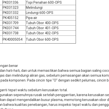
PK031336
Topi Penahan 600-OPS
PK031323
Melindungi
PK031332
Lindungi 600-OPS
PK405152
Pipa air
PK031709
Tubuh Obor 400-OPS
PK031744
Tubuh Obor 401-OPS
PK031738
Tubuh Obor 402-OPS
PK40005054
Tubuh Obor 600-OPS
a
engan benar
dan hati-hati, dan untuk memastikan bahwa semua bagian saling coco
s dan melindungi aliran gas, sebelum pemasangan akan semua komp
pada komponen. Pada cincin tipe "O" dengan sedikit pelumas, cincin b
iganti tepat waktu sebelum kerusakan total.
igunakan sepenuhnya rusak setelah penggantian, karena kerusakan ser
k akan dapat mengendalikan busur plasma, memotong kerusakan obor 
 bahwa kualitas penebangan, harus inspeksi tepat waktu dan pengga