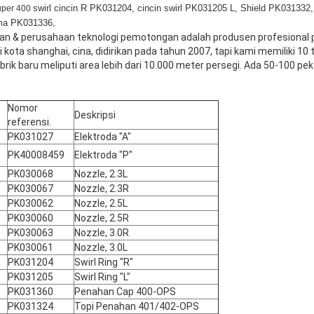
uper 400
swirl cincin R PK031204, cincin swirl PK031205 L, Shield PK031332
sma PK031336,
n & perusahaan teknologi pemotongan adalah produsen profesional
 kota shanghai, cina, didirikan pada tahun 2007, tapi kami memiliki 1
brik baru meliputi area lebih dari 10.000 meter persegi. Ada 50-100 pek
Nomor
Deskripsi
referensi.
PK031027
Elektroda "A"
PK40008459
Elektroda "P"
PK030068
Nozzle, 2.3L
PK030067
Nozzle, 2.3R
PK030062
Nozzle, 2.5L
PK030060
Nozzle, 2.5R
PK030063
Nozzle, 3.0R
PK030061
Nozzle, 3.0L
PK031204
Swirl Ring "R"
PK031205
Swirl Ring "L"
PK031360
Penahan Cap 400-OPS
PK031324
Topi Penahan 401/402-OPS