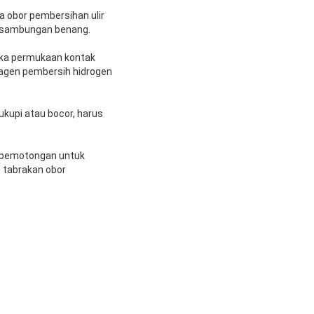
 obor pembersihan ulir
iki sambungan benang.
ika permukaan kontak
 agen pembersih hidrogen
ukupi atau bocor, harus
n pemotongan untuk
n tabrakan obor