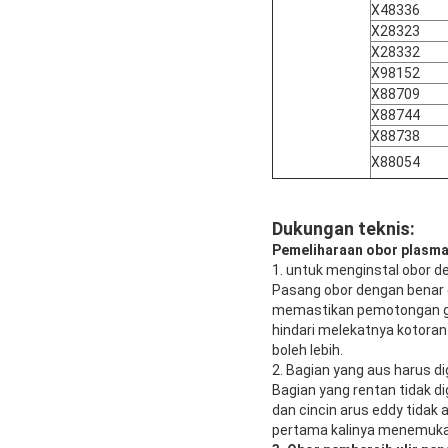
X48336
X28323
X28332
X98152
X88709
X88744
X88738
X88054
Dukungan teknis:
Pemeliharaan obor plasm
1. untuk menginstal obor d
Pasang obor dengan benar 
memastikan pemotongan ga
hindari melekatnya kotoran 
boleh lebih.
2. Bagian yang aus harus d
Bagian yang rentan tidak d
dan cincin arus eddy tida
pertama kalinya menemukan