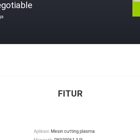
gotiable
ga
FITUR
Aplikasi:
Mesin cutting plasma
Mengetik:
PK030061 3.0L