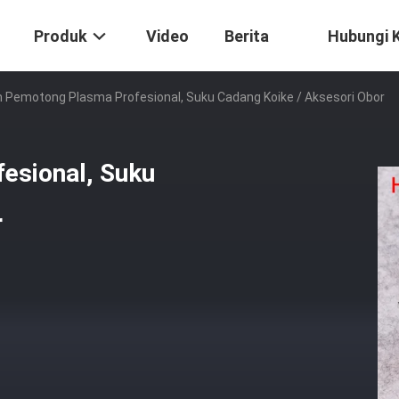
Produk
Video
Berita
Hubungi 
 Pemotong Plasma Profesional, Suku Cadang Koike / Aksesori Obor
esional, Suku
r