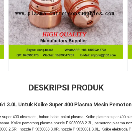
DESKRIPSI PRODUK
61 3.0L Untuk Koike Super 400 Plasma Mesin Pemoton
super 400 aksesoris, bahan habis pakai plasma.
Koike plasma
super 400
ak
lasma.
Koike pemotong plasma nozzle PK030068 2.3L, pemotong plasma noz
060 2.5R
, nozzle
PK030063 3.0R,
nozzle
PK030061 3.0L, Koike
elektroda 