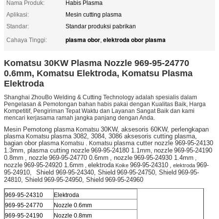
Nama Produk:
Habis Plasma
Aplikasi:
Mesin cutting plasma
Standar:
Standar produksi pabrikan
plasma obor
elektroda obor plasma
Cahaya Tinggi:
,
Komatsu 30KW Plasma Nozzle 969-95-24770
0.6mm, Komatsu Elektroda, Komatsu Plasma
Elektroda
Shanghai ZhouBo Welding & Cutting Technology adalah spesialis dalam
Pengelasan & Pemotongan bahan habis pakai dengan Kualitas Baik, Harga
Kompetitif, Pengiriman Tepat Waktu dan Layanan Sangat Baik dan kami
mencari kerjasama ramah jangka panjang dengan Anda.
Mesin Pemotong plasma
Komatsu
30KW, aksesoris 60KW, perlengkapan
plasma
Komatsu
plasma 3082, 3084, 3086 aksesoris cutting plasma,
bagian obor plasma
Komatsu
.
Komatsu
plasma cutter nozzle 969-95-24130
969-95-24180 1.1mm,
969-95-24190
1.3mm, plasma cutting nozzle
nozzle
0.8mm
969-95-24770 0.6mm
969-95-24930 1.4mm
, nozzle
, nozzle
,
969-95-24920 1.6mm
969-95-24310
969-
nozzle
elektroda
,
,
Koike
elektroda
95-24910,
Shield 969-95-24340, Shield
969-95-24750, Shield
969-95-
24810, Shield
969-95-24950, Shield
969-95-24960
969-95-24310
Elektroda
969-95-24770
Nozzle 0.6mm
969-95-24190
Nozzle 0.8mm