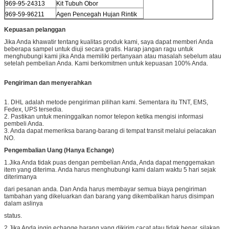
969-95-24313
Kit Tubuh Obor
969-59-96211
Agen Pencegah Hujan Rintik
Kepuasan pelanggan
Jika Anda khawatir tentang kualitas produk kami, saya dapat memberi Anda
beberapa sampel untuk diuji secara gratis. Harap jangan ragu untuk
menghubungi kami jika Anda memiliki pertanyaan atau masalah sebelum atau
setelah pembelian Anda. Kami berkomitmen untuk kepuasan 100% Anda.
Pengiriman dan menyerahkan
1. DHL adalah metode pengiriman pilihan kami. Sementara itu TNT, EMS,
Fedex, UPS tersedia.
2. Pastikan untuk meninggalkan nomor telepon ketika mengisi informasi
pembeli Anda.
3. Anda dapat memeriksa barang-barang di tempat transit melalui pelacakan
NO.
Pengembalian Uang (Hanya Echange)
1.Jika Anda tidak puas dengan pembelian Anda, Anda dapat menggemakan
item yang diterima. Anda harus menghubungi kami dalam waktu 5 hari sejak
diterimanya
dari pesanan anda. Dan Anda harus membayar semua biaya pengiriman
tambahan yang dikeluarkan dan barang yang dikembalikan harus disimpan
dalam aslinya
status.
2.Jika Anda ingin echange barang yang dikirim cacat atau tidak benar, silakan