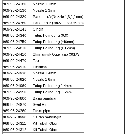
969-95-24180
Nozzle 1.1mm
969-95-24130
Nozzle 1.3mm
969-95-24320
Panduan A (Nozzle 1,3,1,1mm)
969-95-24780
Panduan B (Nozzle 0.8,0.6mm)
969-95-24141
Cincin
969-95-24340
Tutup Pelindung (0.8)
969-95-24750
Tutup Pelindung (<t6mm)
969-95-24810
Tutup Pelindung (> t6mm)
969-95-24410
Shim untuk Outer cap (30kW)
969-95-24470
Topi luar
969-95-24910
Elektroda
969-95-24930
Nozzle 1.4mm
969-95-24920
Nozzle 1.6mm
969-95-24960
Tutup Pelindung 1.4mm
969-95-24950
Tutup Pelindung 1.6mm
969-95-24860
Basis panduan
969-95-24870
Swril Ring
969-95-24360
Pusat pipa
969-95-10990
Cairan pendingin
969-95-24311
Kit Tubuh Obor
969-95-24312
Kit Tubuh Obor