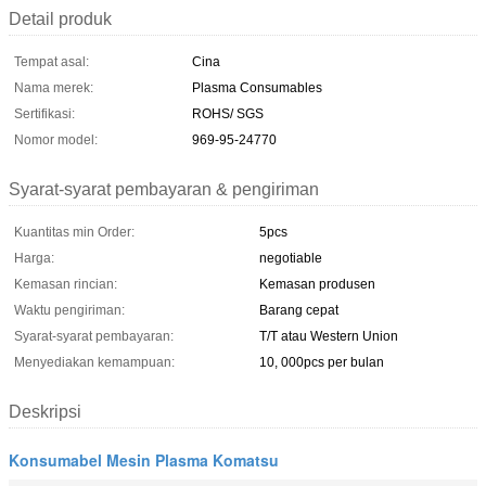
Detail produk
Tempat asal:
Cina
Nama merek:
Plasma Consumables
Sertifikasi:
ROHS/ SGS
Nomor model:
969-95-24770
Syarat-syarat pembayaran & pengiriman
Kuantitas min Order:
5pcs
Harga:
negotiable
Kemasan rincian:
Kemasan produsen
Waktu pengiriman:
Barang cepat
Syarat-syarat pembayaran:
T/T atau Western Union
Menyediakan kemampuan:
10, 000pcs per bulan
Deskripsi
Konsumabel Mesin Plasma Komatsu