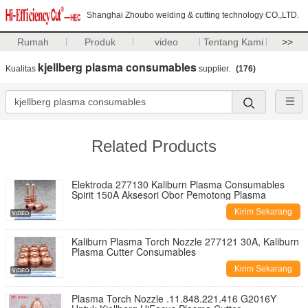
Shanghai Zhoubo welding & cutting technology CO.,LTD.
Rumah
Produk
video
Tentang Kami
>>
kjellberg plasma consumables
Kualitas
supplier.
(176)
Related Products
Elektroda 277130 Kaliburn Plasma Consumables
Spirit 150A Aksesori Obor Pemotong Plasma
Kirim Sekarang
Kaliburn Plasma Torch Nozzle 277121 30A, Kaliburn
Plasma Cutter Consumables
Kirim Sekarang
Plasma Torch Nozzle .11.848.221.416 G2016Y