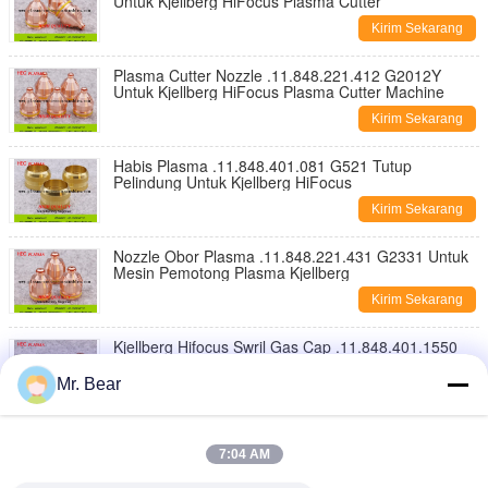
Untuk Kjellberg HiFocus Plasma Cutter
Kirim Sekarang
Plasma Cutter Nozzle .11.848.221.412 G2012Y
Untuk Kjellberg HiFocus Plasma Cutter Machine
Kirim Sekarang
Habis Plasma .11.848.401.081 G521 Tutup
Pelindung Untuk Kjellberg HiFocus
Kirim Sekarang
Nozzle Obor Plasma .11.848.221.431 G2331 Untuk
Mesin Pemotong Plasma Kjellberg
Kirim Sekarang
Kjellberg Hifocus Swril Gas Cap .11.848.401.1550
G4350 Untuk Mesin Pemotong Plasma
Mr. Bear
Kirim Sekarang
Kjellberg Hifocus Swril Gas Cap .11.848.201.1535
G4035 Untuk Mesin Pemotong Plasma Konsumabel
7:04 AM
Kirim Sekarang